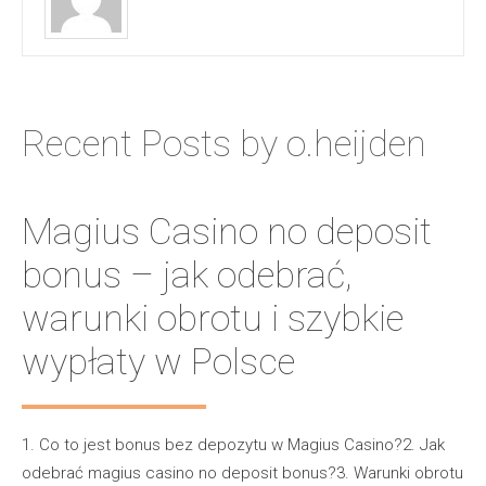
Recent Posts by o.heijden
Magius Casino no deposit
bonus – jak odebrać,
warunki obrotu i szybkie
wypłaty w Polsce
1. Co to jest bonus bez depozytu w Magius Casino?2. Jak
odebrać magius casino no deposit bonus?3. Warunki obrotu