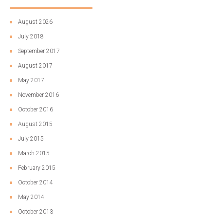
August 2026
July 2018
September 2017
August 2017
May 2017
November 2016
October 2016
August 2015
July 2015
March 2015
February 2015
October 2014
May 2014
October 2013