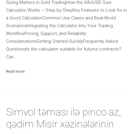
Sizing Matters in Gold TradingHow the XAUUSD Size
Calculator Works – Step by StepKey Features to Look for in
a Good CalculatorCommon Use Cases and Real‑World
ScenariosIntegrating the Calculator Into Your Trading
WorkflowPricing, Support, and Reliability
ConsiderationsGetting Started QuicklyFrequently Asked
QuestionsIs the calculator suitable for futures contracts?
Can…
Read more
Simvol təması ilə pinco az,
qədim Misir xəzinələrinin