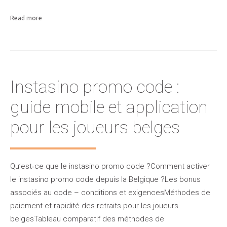
Read more
Instasino promo code :
guide mobile et application
pour les joueurs belges
Qu’est‑ce que le instasino promo code ?Comment activer
le instasino promo code depuis la Belgique ?Les bonus
associés au code – conditions et exigencesMéthodes de
paiement et rapidité des retraits pour les joueurs
belgesTableau comparatif des méthodes de