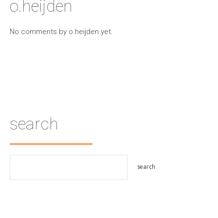
o.heijden
No comments by o.heijden yet.
search