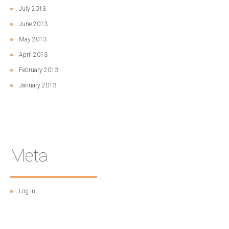
July 2013
June 2013
May 2013
April 2013
February 2013
January 2013
Meta
Log in