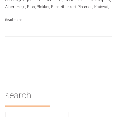
horecagelegenheden. Bart Smit, ICI PARIS XL, Kinki Kappers,
Albert Heijn, Etos, Blokker, Banketbakkerij Plasman, Kruidvat,…
Read more
search