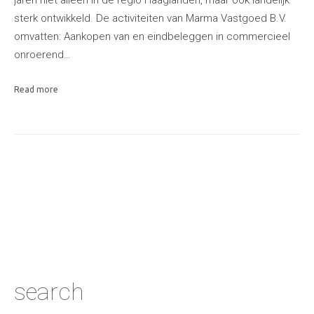
jaren niet alleen in de regio Haaglanden, maar ook landelijk
sterk ontwikkeld. De activiteiten van Marma Vastgoed B.V.
omvatten: Aankopen van en eindbeleggen in commercieel
onroerend…
Read more
search