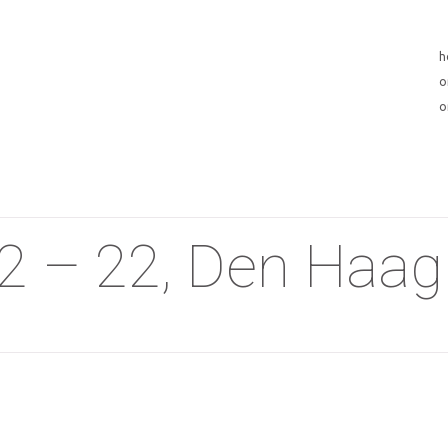
h
o
o
12 – 22, Den Haag