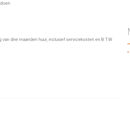
oldoen.
g van drie maanden huur, inclusief servicekosten en B.T.W.