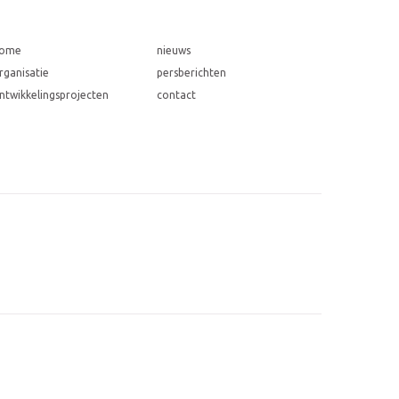
ome
nieuws
rganisatie
persberichten
ntwikkelingsprojecten
contact