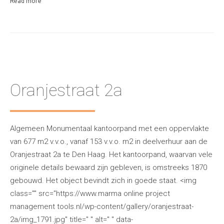
Read more
Oranjestraat 2a
Algemeen Monumentaal kantoorpand met een oppervlakte
van 677 m2 v.v.o., vanaf 153 v.v.o. m2 in deelverhuur aan de
Oranjestraat 2a te Den Haag. Het kantoorpand, waarvan vele
originele details bewaard zijn gebleven, is omstreeks 1870
gebouwd. Het object bevindt zich in goede staat. <img
class="" src="https://www.marma online project
management tools.nl/wp-content/gallery/oranjestraat-
2a/img_1791.jpg" title=" " alt=" " data-