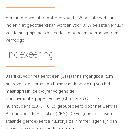
Verhuurder wenst te opteren voor BTW belaste verhuur.
Indien niet geopteerd kan worden voor BTW belaste verhuur,
zal de huurprijs met een nader te bepalen bedrag worden
verhoogd.
Indexeering
Jaarlijks, voor het eerst één (01) jaar na ingangsda¬tum
huurover¬eenkomst, op basis van de wijziging van het
maandprijsin¬dex¬cijfer volgens de
consu¬mentenprijs¬in¬dex¬ (CPI), reeks CPI alle
huishoudens (2015=10¬0), gepubliceerd door het Centraal
Bureau voor de Statistiek (CBS). De volgens het boven-
staande geïndexeerde huurprijs zal nimmer lager zijn dan
die van de vooraf¬gaande huurjaren.