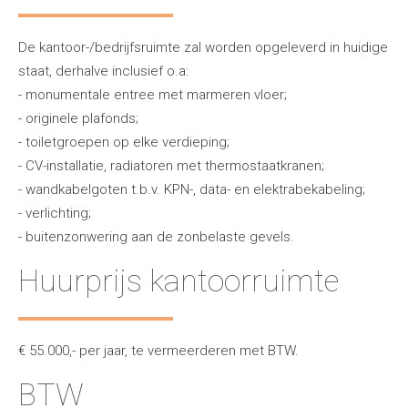
De kantoor-/bedrijfsruimte zal worden opgeleverd in huidige
staat, derhalve inclusief o.a:
- monumentale entree met marmeren vloer;
- originele plafonds;
- toiletgroepen op elke verdieping;
- CV-installatie, radiatoren met thermostaatkranen;
- wandkabelgoten t.b.v. KPN-, data- en elektrabekabeling;
- verlichting;
- buitenzonwering aan de zonbelaste gevels.
Huurprijs kantoorruimte
€ 55.000,- per jaar, te vermeerderen met BTW.
BTW