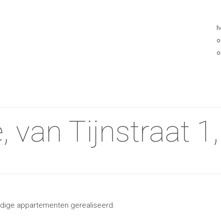
h
o
o
 van Tijnstraat 1
andige appartementen gerealiseerd.