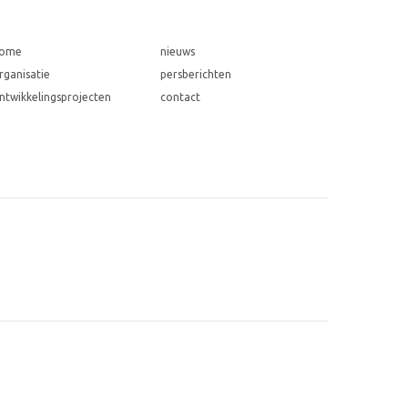
ome
nieuws
rganisatie
persberichten
ntwikkelingsprojecten
contact