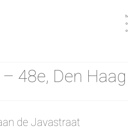
h
o
o
 – 48e, Den Haag
an de Javastraat