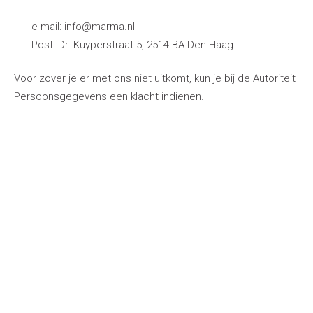
e-mail: info@marma.nl
Post: Dr. Kuyperstraat 5, 2514 BA Den Haag
Voor zover je er met ons niet uitkomt, kun je bij de Autoriteit
Persoonsgegevens een klacht indienen.
replica Rolex
rolex clone
fake rolexes
rolex super clone
fake rolex